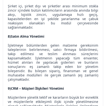
Şirket içi, şirket dışı ve şirketler arası minimum stokla
zincir içindeki bütün katılımcıların arasında anında bilgi
akışı, lojistik zinciri, uygulamaya hızlı geçiş,
kapasitelerden en iyi şekilde yararlanma ve çabuk
reaksiyon olanakları bu modül çerçevesinde
sağlanmaktadır.
8)Satın Alma Yönetimi
İşletmeye bölümlerden gelen malzeme gereksinim
taleplerinin belirlenmesi, satıcı firmaya bildirilmesi,
takip edilmesi ve teslim alınması süreçlerini
kapsamaktadır. İşletmenin yapacağı tüm envanter,
hizmet alınları ile yapılacak giderleri ve bunların
sonuçlarını eş zamanlı takip eden bir yönetim
bileşenidir. Bu bileşen sipariş, finansman ve genel
muhasebe modülleri ile gerçek zamanlı (eş zamanlı)
çalışmaktadır.
9)CRM – Müşteri İlişkileri Yönetimi
Müşterilere yönelik teklif ve kararların büyük bir esneklik
ve müşterilerle etkileşimli ilişki içinde yönetilmesine
olanak sağlamaktadır. Müşterilerle ilişkileri ilgilendiren