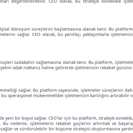
tları değerlendirebilir. CEO olarak, bu stratejik esneklikle işl
ijital dönüşüm süreçlerini başlatmasına olanak tanır. Bu platform, i
elerini sağlar. CEO olarak, bu yenilikçi yaklaşımlarla işletmenizi
şteri sadakatini sağlamasına olanak tanır. Bu platform, işletmeleri
tini odak noktanız haline getirerek işletmenizin rekabet gücünü art
mmelliği sağlar. Bu platform sayesinde, işletmeler süreçlerini daha
k, bu operasyonel mükemmellikle işletmenizin karlılığını artırabilir 
 yeni bir boyut sağlar. CEO'lar için bu platform, stratejik esneklik,
Bu nedenle, işletmelerin rekabet güçlerini artırmak ve başarıya
ağlar ve sürdürülebilir bir büyüme stratejisi oluşturmasına yardım