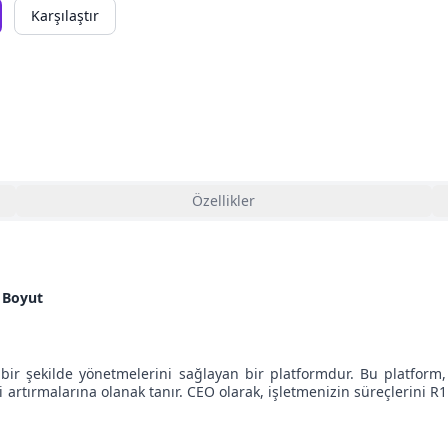
Karşılaştır
Özellikler
r Boyut
bir şekilde yönetmelerini sağlayan bir platformdur. Bu platform, 
ği artırmalarına olanak tanır. CEO olarak, işletmenizin süreçlerini 