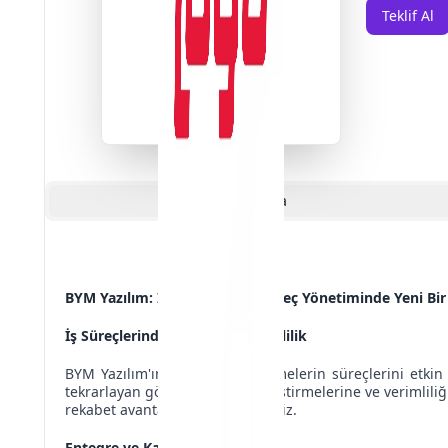
Teklif Al
Açıklama
BYM Yazılım: İşletmeler İçin Süreç Yönetiminde Yeni Bi
İş Süreçlerinde Yenilik ve Verimlilik
BYM Yazılım'ın R1 ürünü, işletmelerin süreçlerini etkin 
tekrarlayan görevleri otomatikleştirmelerine ve verimlili
rekabet avantajı elde edebilirsiniz.
Entegre ve Kapsamlı Çözüm