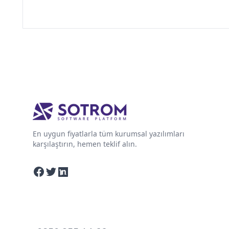
En uygun fiyatlarla tüm kurumsal yazılımları
karşılaştırın, hemen teklif alın.
Facebook
Twitter
Linkedin