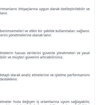
tmanların ihtiyaçlarına uygun olarak özelleştirilebilir ve
lanır.
e benimsemeleri ve etkin bir şekilde kullanmaları sağlanır.
lerini yönetmelerine olanak tanır.
letmelerin hassas verilerini güvenle yönetmeleri ve yasal
lir ve müşteri güvenini artırabilirsiniz.
i detaylı olarak analiz etmelerine ve işletme performansını
desteklenir.
letmeler hızla değişen iş ortamlarına uyum sağlayabilir,