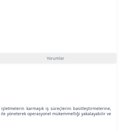
Yorumlar
işletmelerin karmaşık iş süreçlerini basitleştirmelerine,
R1 ile yöneterek operasyonel mükemmelliği yakalayabilir ve