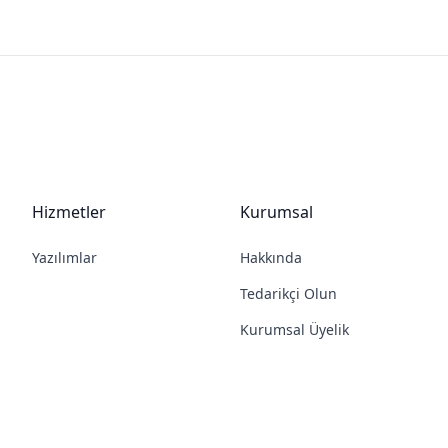
Hizmetler
Kurumsal
Yazılımlar
Hakkında
Tedarikçi Olun
Kurumsal Üyelik