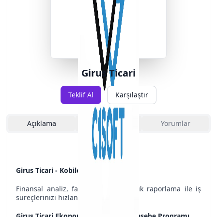
Girus Ticari
Teklif Al
Karşılaştır
Açıklama
Özellikler
Yorumlar
Girus Ticari - Kobilerin Ticari Yazılımı
Finansal analiz, fatura takibi ve anlık raporlama ile iş
süreçlerinizi hızlandırın
Girus Ticari Ekonomik ve Kolay Muhasebe Programı