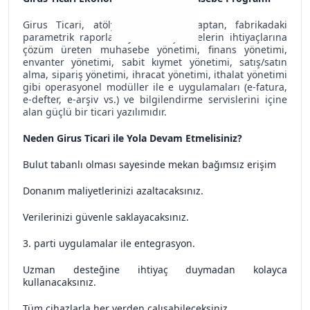
Girus Ticari, atölyedeki hesap kitaptan, fabrikadaki
parametrik raporlamaya tüm işletmelerin ihtiyaçlarına
çözüm üreten muhasebe yönetimi, finans yönetimi,
envanter yönetimi, sabit kıymet yönetimi, satış/satın
alma, sipariş yönetimi, ihracat yönetimi, ithalat yönetimi
gibi operasyonel modüller ile e uygulamaları (e-fatura,
e-defter, e-arşiv vs.) ve bilgilendirme servislerini içine
alan güçlü bir ticari yazılımıdır.
Neden Girus Ticari ile Yola Devam Etmelisiniz?
Bulut tabanlı olması sayesinde mekan bağımsız erişim
Donanım maliyetlerinizi azaltacaksınız.
Verilerinizi güvenle saklayacaksınız.
3. parti uygulamalar ile entegrasyon.
Uzman desteğine ihtiyaç duymadan kolayca
kullanacaksınız.
Tüm cihazlarla her yerden çalışabileceksiniz.