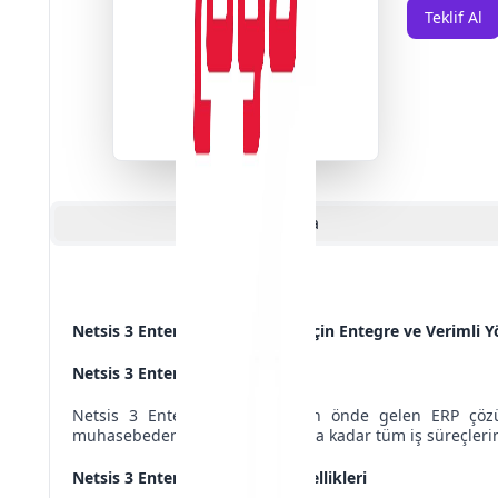
Teklif Al
Açıklama
Netsis 3 Enterprise: İşletmeler için Entegre ve Veriml
Netsis 3 Enterprise Nedir?
Netsis 3 Enterprise, Türkiye'nin önde gelen ERP çözüm
muhasebeden insan kaynaklarına kadar tüm iş süreçlerini t
Netsis 3 Enterprise'ın Temel Özellikleri