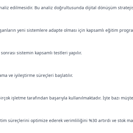
naliz edilmesidir. Bu analiz doğrultusunda dijital dönüşüm stratejisi
ışanların yeni sistemlere adapte olması için kapsamlı eğitim progr
onrası sistemin kapsamlı testleri yapılır.
ma ve iyileştirme süreçleri başlatılır.
birçok işletme tarafından başarıyla kullanılmaktadır. İşte bazı müşte
retim süreçlerini optimize ederek verimliliğini %30 artırdı ve stok m