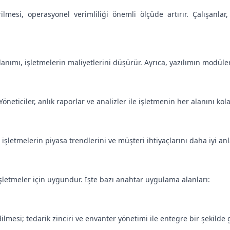
ilmesi, operasyonel verimliliği önemli ölçüde artırır. Çalışanl
llanımı, işletmelerin maliyetlerini düşürür. Ayrıca, yazılımın modül
Yöneticiler, anlık raporlar ve analizler ile işletmenin her alanını kol
, işletmelerin piyasa trendlerini ve müşteri ihtiyaçlarını daha iyi an
 işletmeler için uygundur. İşte bazı anahtar uygulama alanları:
mesi; tedarik zinciri ve envanter yönetimi ile entegre bir şekilde ge