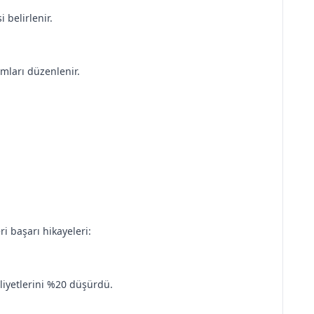
 belirlenir.
amları düzenlenir.
ri başarı hikayeleri:
aliyetlerini %20 düşürdü.