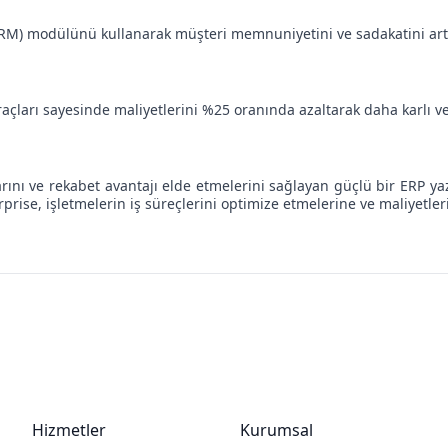
(CRM) modülünü kullanarak müşteri memnuniyetini ve sadakatini artır
 araçları sayesinde maliyetlerini %25 oranında azaltarak daha karlı 
larını ve rekabet avantajı elde etmelerini sağlayan güçlü bir ERP ya
erprise, işletmelerin iş süreçlerini optimize etmelerine ve maliyetl
Hizmetler
Kurumsal