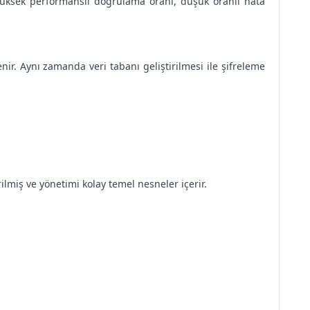
 yüksek performanslı doğrulama oranı, düşük oranlı hata
enir. Aynı zamanda veri tabanı geliştirilmesi ile şifreleme
ilmiş ve yönetimi kolay temel nesneler içerir.