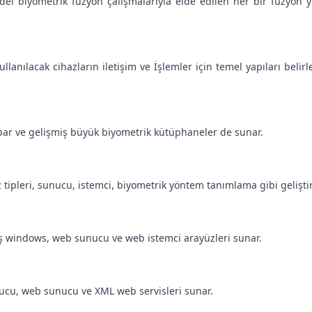
del biyometrik füzyon çalışmalarıyla elde edilen her bir füzyon
llanılacak cihazların iletişim ve İşlemler için temel yapıları belirl
apar ve gelişmiş büyük biyometrik kütüphaneler de sunar.
z tipleri, sunucu, istemci, biyometrik yöntem tanımlama gibi geliştir
miş windows, web sunucu ve web istemci arayüzleri sunar.
nucu, web sunucu ve XML web servisleri sunar.