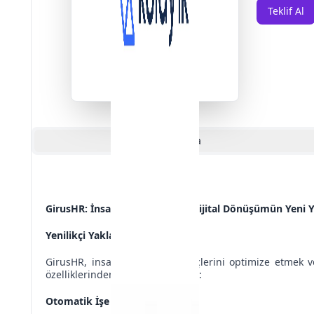
Teklif Al
Açıklama
GirusHR: İnsan Kaynaklarında Dijital Dönüşümün Yeni 
Yenilikçi Yaklaşım ve Özellikler
GirusHR, insan kaynakları süreçlerini optimize etmek 
özelliklerinden bazıları şunlardır:
Otomatik İşe Alım Süreci
: