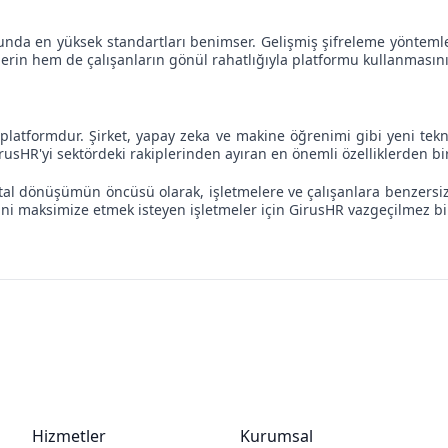
sunda en yüksek standartları benimser. Gelişmiş şifreleme yöntemleri
nlerin hem de çalışanların gönül rahatlığıyla platformu kullanmasını
 platformdur. Şirket, yapay zeka ve makine öğrenimi gibi yeni tekn
irusHR'yi sektördeki rakiplerinden ayıran en önemli özelliklerden bir
ital dönüşümün öncüsü olarak, işletmelere ve çalışanlara benzersiz
ni maksimize etmek isteyen işletmeler için GirusHR vazgeçilmez bir
Hizmetler
Kurumsal