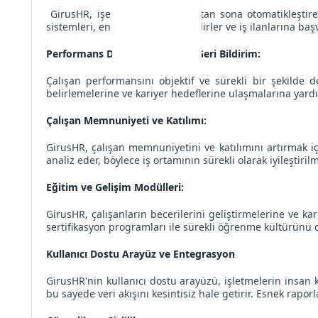
GirusHR, işe alım sürecini baştan sona otomatikleştire
sistemleri, en uygun adayları belirler ve iş ilanlarına başv
Performans Değerlendirme ve Geri Bildirim
:
Çalışan performansını objektif ve sürekli bir şekilde de
belirlemelerine ve kariyer hedeflerine ulaşmalarına yardı
Çalışan Memnuniyeti ve Katılımı
:
GirusHR, çalışan memnuniyetini ve katılımını artırmak içi
analiz eder, böylece iş ortamının sürekli olarak iyileştiril
Eğitim ve Gelişim Modülleri
:
GirusHR, çalışanların becerilerini geliştirmelerine ve ka
sertifikasyon programları ile sürekli öğrenme kültürünü d
Kullanıcı Dostu Arayüz ve Entegrasyon
GirusHR'nin kullanıcı dostu arayüzü, işletmelerin insan ka
bu sayede veri akışını kesintisiz hale getirir. Esnek rapor