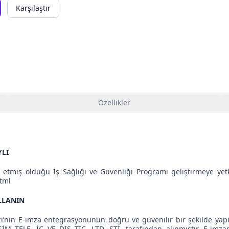
Karşılaştır
Özellikler
YLI
etmiş olduğu İş Sağlığı ve Güvenliği Programı geliştirmeye yetkil
html
ULLANIN
i’nin E-imza entegrasyonunun doğru ve güvenilir bir şekilde yapı
ELE. İÇ VE DIŞ TİC. LTD. ŞTİ. tarafından alınmıştır. E-imzan