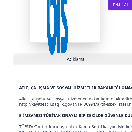
Teklif Al
Açıklama
AİLE, ÇALIŞMA VE SOSYAL HİZMETLER BAKANLIĞI ONA
Aile, Çalışma ve Sosyal Hizmetler Bakanlığının Akredite 
http://kayittescil.saglik.gov.tr/TR,30991/aktif-isbs-listesi.
E-İMZANIZI TÜBİTAK ONAYLI BİR ŞEKİLDE GÜVENLE K
TÜBİTAK’ın bir kuruluşu olan Kamu Sertifikasyon Merkez
KALEMZEN YAZILIM DONANIM MÜH. DAN. BİLG. İLETİŞİM T