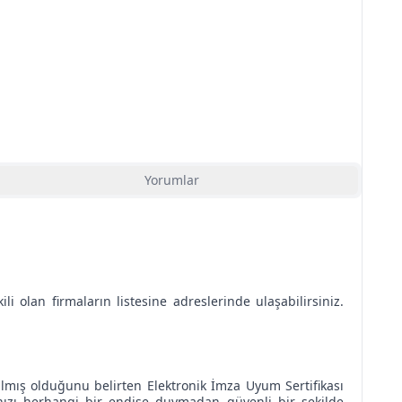
Yorumlar
i olan firmaların listesine adreslerinde ulaşabilirsiniz.
lmış olduğunu belirten Elektronik İmza Uyum Sertifikası
ızı herhangi bir endişe duymadan güvenli bir şekilde