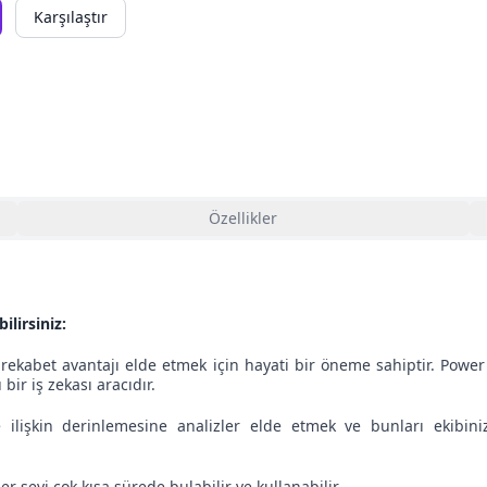
Karşılaştır
Özellikler
ilirsiniz:
ekabet avantajı elde etmek için hayati bir öneme sahiptir. Power BI
bir iş zekası aracıdır.
ze ilişkin derinlemesine analizler elde etmek ve bunları ekibin
r şeyi çok kısa sürede bulabilir ve kullanabilir.