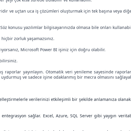
idir ve uçtan uca iş çözümleri oluşturmak için tek başına veya diğ
 Söz konusu yazılımlar bilgisayarınızda olmasa bile onları kullanabil
 hiçbir zorluk yaşamazsınız.
yorsanız, Microsoft Power BI işiniz için doğru olabilir.
ilirsiniz.
lmış raporlar yayınlayın. Otomatik veri yenileme sayesinde rapor
k uydurmuş ve sadece işine odaklanmış bir mecra olmasını sağlayabi
elleştirmelerle verilerinizi etkileşimli bir şekilde anlamanıza olana
la entegrasyon sağlar. Excel, Azure, SQL Server gibi yaygın verit