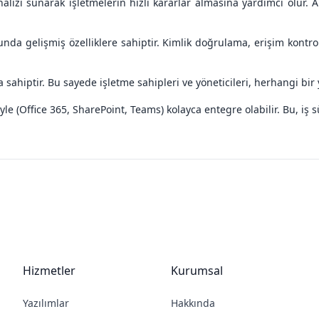
lizi sunarak işletmelerin hızlı kararlar almasına yardımcı olur. A
da gelişmiş özelliklere sahiptir. Kimlik doğrulama, erişim kontrolü
ahiptir. Bu sayede işletme sahipleri ve yöneticileri, herhangi bir ye
le (Office 365, SharePoint, Teams) kolayca entegre olabilir. Bu, iş 
Hizmetler
Kurumsal
Yazılımlar
Hakkında