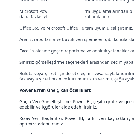
Microsoft Power BI, Power Platform uygulamalarından bir
daha fazlasıyla bağlantılı olarak kullanılabilir.
Office 365 ve Microsoft Office ile tam uyumlu çalışırsınız.
Analiz, raporlama ve büyük veri işlemeleri gibi konularda
Excel’in ötesine geçen raporlama ve analitik yetenekler arı
Sınırsız görselleştirme seçenekleri arasından seçim yapab
Buluta veya şirket içinde etkileşimli veya sayfalandırı
fazlasıyla şirketinizin ve kurumunuzun verimli, çağa aya
Power BI'nın Öne Çıkan Özellikleri:
Güçlü Veri Görselleştirme: Power BI, çeşitli grafik ve görs
edebilir ve içgörüler elde edebilirsiniz.
Kolay Veri Bağlantısı: Power BI, farklı veri kaynaklarıy
optimize edebilirsiniz.