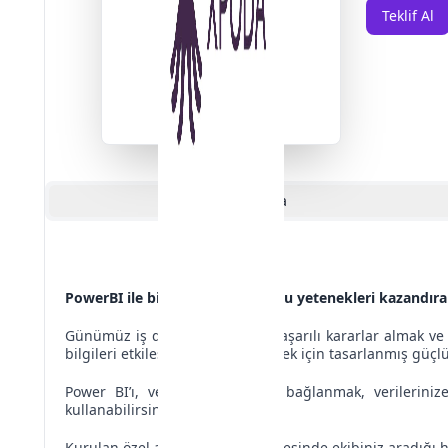
Teklif Al
Açıklama
PowerBI ile birlikte şirketinize şu yetenekleri kazandırab
Günümüz iş dünyasında veri, başarılı kararlar almak ve r
bilgileri etkileşimli görselleştirmek için tasarlanmış güçlü 
Power BI’ı, veri kaynaklarınıza bağlanmak, verilerini
kullanabilirsiniz.
Kurulan özel arama altyapısı sayesinde ekibiniz aradığı he