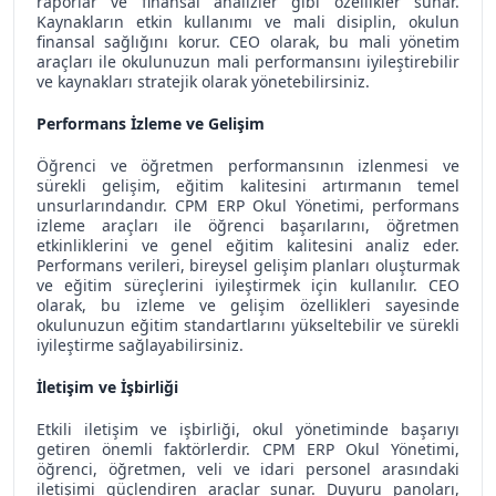
raporlar ve finansal analizler gibi özellikler sunar.
Kaynakların etkin kullanımı ve mali disiplin, okulun
finansal sağlığını korur. CEO olarak, bu mali yönetim
araçları ile okulunuzun mali performansını iyileştirebilir
ve kaynakları stratejik olarak yönetebilirsiniz.
Performans İzleme ve Gelişim
Öğrenci ve öğretmen performansının izlenmesi ve
sürekli gelişim, eğitim kalitesini artırmanın temel
unsurlarındandır. CPM ERP Okul Yönetimi, performans
izleme araçları ile öğrenci başarılarını, öğretmen
etkinliklerini ve genel eğitim kalitesini analiz eder.
Performans verileri, bireysel gelişim planları oluşturmak
ve eğitim süreçlerini iyileştirmek için kullanılır. CEO
olarak, bu izleme ve gelişim özellikleri sayesinde
okulunuzun eğitim standartlarını yükseltebilir ve sürekli
iyileştirme sağlayabilirsiniz.
İletişim ve İşbirliği
Etkili iletişim ve işbirliği, okul yönetiminde başarıyı
getiren önemli faktörlerdir. CPM ERP Okul Yönetimi,
öğrenci, öğretmen, veli ve idari personel arasındaki
iletişimi güçlendiren araçlar sunar. Duyuru panoları,