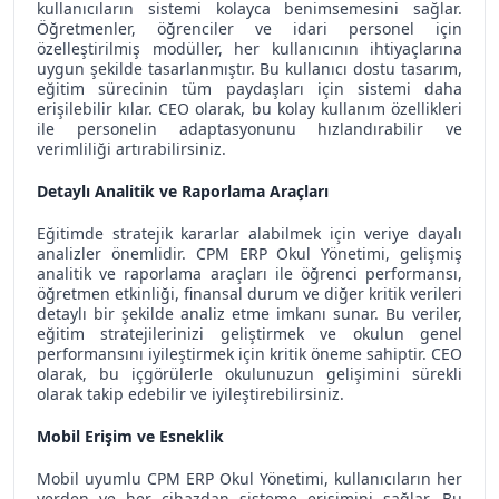
kullanıcıların sistemi kolayca benimsemesini sağlar.
Öğretmenler, öğrenciler ve idari personel için
özelleştirilmiş modüller, her kullanıcının ihtiyaçlarına
uygun şekilde tasarlanmıştır. Bu kullanıcı dostu tasarım,
eğitim sürecinin tüm paydaşları için sistemi daha
erişilebilir kılar. CEO olarak, bu kolay kullanım özellikleri
ile personelin adaptasyonunu hızlandırabilir ve
verimliliği artırabilirsiniz.
Detaylı Analitik ve Raporlama Araçları
Eğitimde stratejik kararlar alabilmek için veriye dayalı
analizler önemlidir. CPM ERP Okul Yönetimi, gelişmiş
analitik ve raporlama araçları ile öğrenci performansı,
öğretmen etkinliği, finansal durum ve diğer kritik verileri
detaylı bir şekilde analiz etme imkanı sunar. Bu veriler,
eğitim stratejilerinizi geliştirmek ve okulun genel
performansını iyileştirmek için kritik öneme sahiptir. CEO
olarak, bu içgörülerle okulunuzun gelişimini sürekli
olarak takip edebilir ve iyileştirebilirsiniz.
Mobil Erişim ve Esneklik
Mobil uyumlu CPM ERP Okul Yönetimi, kullanıcıların her
yerden ve her cihazdan sisteme erişimini sağlar. Bu